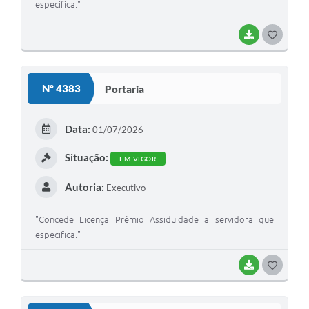
especifica."
BAIXAR
GOSTEI
Nº 4383
Portaria
Data:
01/07/2026
Situação:
EM VIGOR
Autoria:
Executivo
"Concede Licença Prêmio Assiduidade a servidora que
especifica."
BAIXAR
GOSTEI