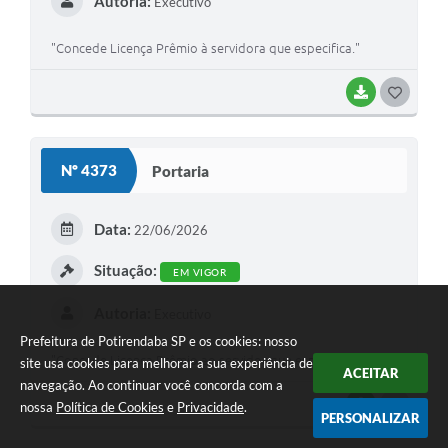
Autoria:
Executivo
"Concede Licença Prêmio à servidora que especifica."
BAIXAR
GOSTEI
Nº 4373
Portaria
Data:
22/06/2026
Situação:
EM VIGOR
Autoria:
Executivo
Prefeitura de Potirendaba SP e os cookies: nosso
"Concede Licença Prêmio ao servidor que especifica."
site usa cookies para melhorar a sua experiência de
ACEITAR
navegação. Ao continuar você concorda com a
BAIXAR
GOSTEI
nossa
Política de Cookies
e
Privacidade
.
PERSONALIZAR