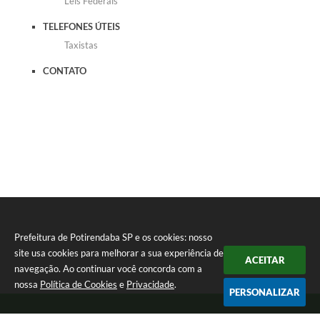
Leis Federais
TELEFONES ÚTEIS
Taxistas
CONTATO
Prefeitura de Potirendaba SP e os cookies: nosso
site usa cookies para melhorar a sua experiência de
ACEITAR
navegação. Ao continuar você concorda com a
nossa
Política de Cookies
e
Privacidade
.
PERSONALIZAR
Telefone: (17) 3827-9200