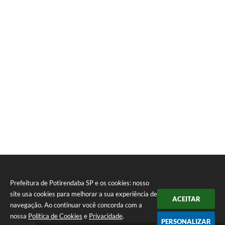
Prefeitura de Potirendaba SP e os cookies: nosso
site usa cookies para melhorar a sua experiência de
ACEITAR
navegação. Ao continuar você concorda com a
nossa
Política de Cookies
e
Privacidade
.
PERSONALIZAR