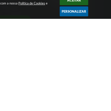
ACEITAR
a com a nossa
Política de Cookies
e
PERSONALIZAR
CADASTRAR
Largo Bom Jesus, Nº 990 - CEP: 15105-046
pmpotirendaba@potirendaba.sp.gov.br
(17) 3827-9200
Segunda-feira a Sexta-feira das 8:00 as 17:00.