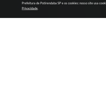
Prefeitura de Potirendaba SP e os cookies: nosso site usa co
Privacidade
.
CIDADÃO
EMPRESA
LEIS E ATOS DA
Retirada de 
ADMINISTRAÇÃO
Licitação
TERCEIRO SETOR
Programa pa
Eletrônica
Transmissão ao vivo de
Licitações
Portal da Tr
Portal da Transparência
Nota Fiscal 
SIC
Telefones Út