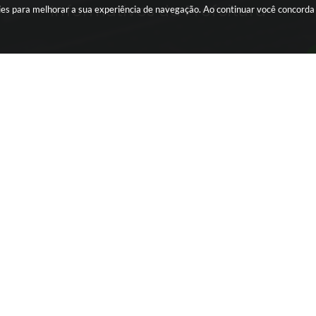
Informativos da Prefeitura
okies para melhorar a sua experiência de navegação. Ao continuar você concord
INTRANET
Editais da
Portal da Transparência
TERCEIRO SETOR
ra Proposta
Webmail
ansparência
Conta de Água
Eletrônica
Holerite - Acesso Interno
eis
Holerite - Acesso Externo