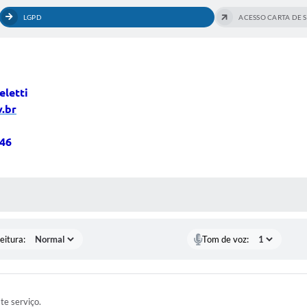
LGPD
ACESSO CARTA DE 
eletti
.br
046
 MÍDIAS
eitura:
Tom de voz:
ste serviço.