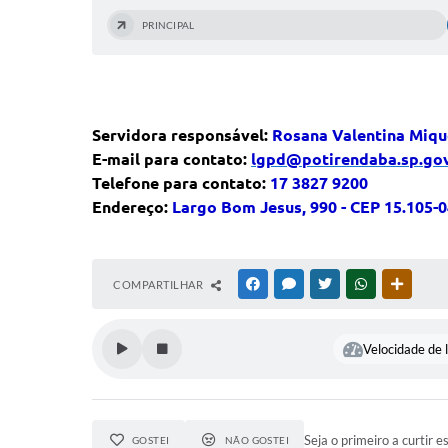
PRINCIPAL
Servidora responsável:
Rosana Valentina Miqu
E-mail para contato:
lgpd@potirendaba.sp.gov
Telefone para contato:
17 3827 9200
Endereço:
Largo Bom Jesus, 990 - CEP 15.105-
COMPARTILHAR
FACEBOOK
MESSENGER
TWITTER
WHATSAPP
OUTRAS
Velocidade de l
Seja o primeiro a curtir e
GOSTEI
NÃO GOSTEI