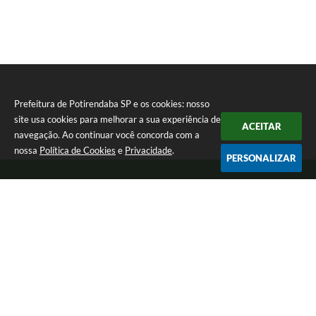
Prefeitura de Potirendaba SP e os cookies: nosso
site usa cookies para melhorar a sua experiência de
ACEITAR
navegação. Ao continuar você concorda com a
nossa
Política de Cookies
e
Privacidade
.
PERSONALIZAR
Telefone: (17) 3827-9200
Endereço: Largo Bom Jesus, Nº 990 | CEP: 15105-046
Segunda-feira a Sexta-feira das 8:00 as 17:00.
CNPJ: 45.094.901/0001-28
Prefeitura de Potirendaba SP
Versão do Sistema:
3.5.3 - 19/06/2026
Portal atualizado em:
05/08/2026 15:03
Dados Abertos