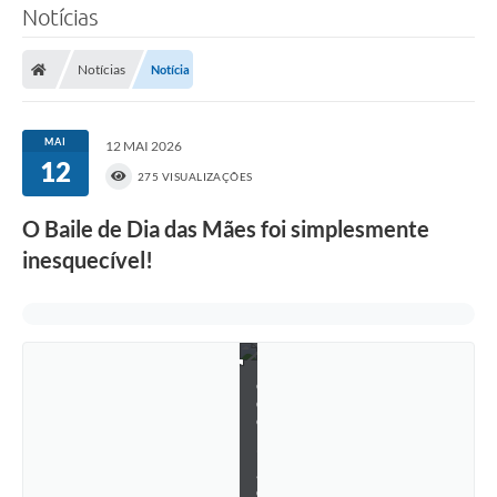
a
Notícias
i
l
e
Notícias
Notícia
d
o
C
e
MAI
12 MAI 2026
n
12
t
275 VISUALIZAÇÕES
e
n
O Baile de Dia das Mães foi simplesmente
á
r
inesquecível!
i
o
-
B
a
i
l
e
d
o
D
i
a
d