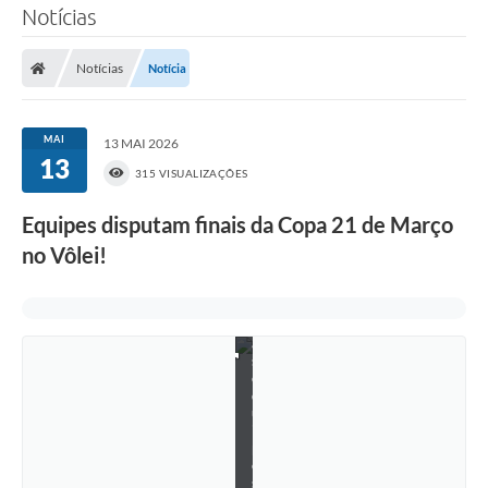
Notícias
Notícias
Notícia
MAI
13 MAI 2026
13
315 VISUALIZAÇÕES
Equipes disputam finais da Copa 21 de Março
F
no Vôlei!
o
t
o
s
d
a
s
e
q
u
i
p
e
s