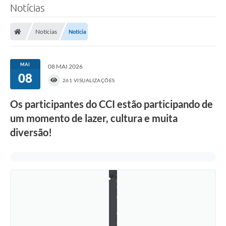
o
Notícias
C
C
I
Notícias
Notícia
e
m
C
i
MAI
08 MAI 2026
n
08
e
261 VISUALIZAÇÕES
S
e
r
Os participantes do CCI estão participando de
e
um momento de lazer, cultura e muita
s
t
diversão!
e
i
r
o
s
F
O
T
O
:
C
a