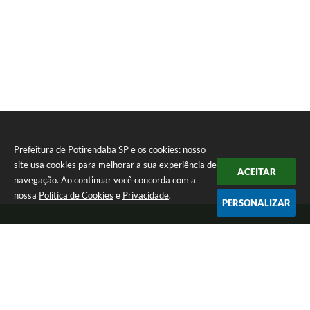
Prefeitura de Potirendaba SP e os cookies: nosso
site usa cookies para melhorar a sua experiência de
ACEITAR
navegação. Ao continuar você concorda com a
nossa
Política de Cookies
e
Privacidade
.
PERSONALIZAR
Telefone: (17) 3827-9200
Endereço: Largo Bom Jesus, Nº 990 | CEP: 15105-046
Segunda-feira a Sexta-feira das 8:00 as 17:00.
CNPJ: 45.094.901/0001-28
Prefeitura de Potirendaba SP