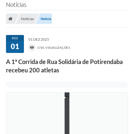
o
Notícias
t
o
:
Notícias
Notícia
C
o
r
r
DEZ
01 DEZ 2025
e
01
d
1781 VISUALIZAÇÕES
o
r
A 1ª Corrida de Rua Solidária de Potirendaba
e
s
recebeu 200 atletas
P
r
e
m
i
a
d
o
s
-
C
a
r
i