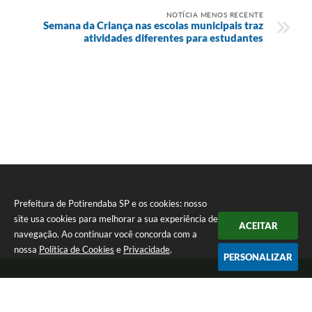
NOTÍCIA MENOS RECENTE
Semana da Criança nas escolas municipais traz
atividades diferentes para estudantes
Prefeitura de Potirendaba SP e os cookies: nosso
site usa cookies para melhorar a sua experiência de
ACEITAR
navegação. Ao continuar você concorda com a
nossa
Política de Cookies
e
Privacidade
.
PERSONALIZAR
Telefone: (17) 3827-9200
Endereço: Largo Bom Jesus, Nº 990 | CEP: 15105-046
Segunda-feira a Sexta-feira das 8:00 as 17:00.