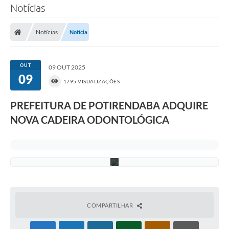
Notícias
t
a
-
F
Notícias
Notícia
o
t
o
:
OUT
09 OUT 2025
C
09
a
1795 VISUALIZAÇÕES
r
i
PREFEITURA DE POTIRENDABA ADQUIRE
n
a
NOVA CADEIRA ODONTOLÓGICA
C
o
s
t
a
COMPARTILHAR