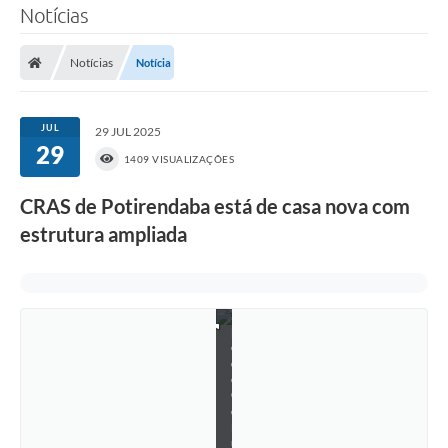
7
Notícias
7
0
–
Notícias
Notícia
C
e
n
t
JUL
29 JUL 2025
r
29
o
1409 VISUALIZAÇÕES
-
F
CRAS de Potirendaba está de casa nova com
o
t
estrutura ampliada
o
:
E
q
u
i
p
e
d
e
C
o
m
u