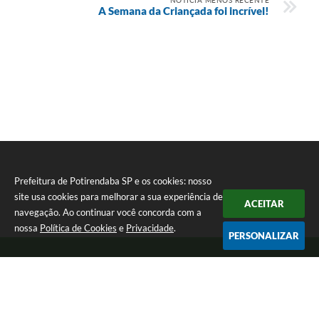
A Semana da Criançada foi incrível!
Prefeitura de Potirendaba SP e os cookies: nosso
site usa cookies para melhorar a sua experiência de
ACEITAR
navegação. Ao continuar você concorda com a
nossa
Política de Cookies
e
Privacidade
.
PERSONALIZAR
Telefone: (17) 3827-9200
Endereço: Largo Bom Jesus, Nº 990 | CEP: 15105-046
Segunda-feira a Sexta-feira das 8:00 as 17:00.
CNPJ: 45.094.901/0001-28
Prefeitura de Potirendaba SP