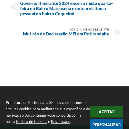
Governo Itinerante 2024 encerra nesta quarta-
feira no Bairro Marcosena e ontem visitou o
pessoal do bairro Coqueiral
NOTÍCIA MENOS RECENTE
Mutirão de Declaração MEI em Potirendaba
Prefeitura de Potirendaba SP e os cookies: nosso
site usa cookies para melhorar a sua experiência de
ACEITAR
navegação. Ao continuar você concorda com a
nossa
Política de Cookies
e
Privacidade
.
PERSONALIZAR