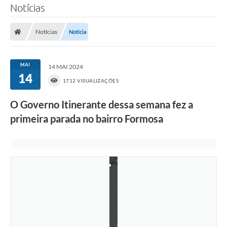
e
Notícias
s
t
a
Notícias
Notícia
ç
ã
o
d
MAI
14 MAI 2024
e
14
c
1712 VISUALIZAÇÕES
o
n
O Governo Itinerante dessa semana fez a
t
a
primeira parada no bairro Formosa
s
-
F
o
t
o
:
M
a
r
i
á
S
c