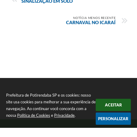
SINALIZAÇÃO EM SOLO
NOTÍCIA MENOS RECENTE
CARNAVAL NO ICARAÍ
Prefeitura de Potirendaba SP e os cookies: nosso
site usa cookies para melhorar a sua experiência de
ACEITAR
navegação. Ao continuar você concorda com a
nossa
Política de Cookies
e
Privacidade
.
PERSONALIZAR
Telefone: (17) 3827-9200
Endereço: Largo Bom Jesus, Nº 990 | CEP: 15105-046