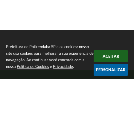
Prefeitura de Potirendaba SP e os cookies: nosso
site usa cookies para melhorar a sua experiência de
ACEITAR
navegação. Ao continuar você concorda com a
nossa
Política de Cookies
e
Privacidade
.
PERSONALIZAR
Telefone: (17) 3827-9200
Endereço: Largo Bom Jesus, Nº 990 | CEP: 15105-046
Segunda-feira a Sexta-feira das 8:00 as 17:00.
CNPJ: 45.094.901/0001-28
Prefeitura de Potirendaba SP
Versão do Sistema:
3.5.3 - 19/06/2026
Portal atualizado em:
05/08/2026 15:03
Dados Abertos