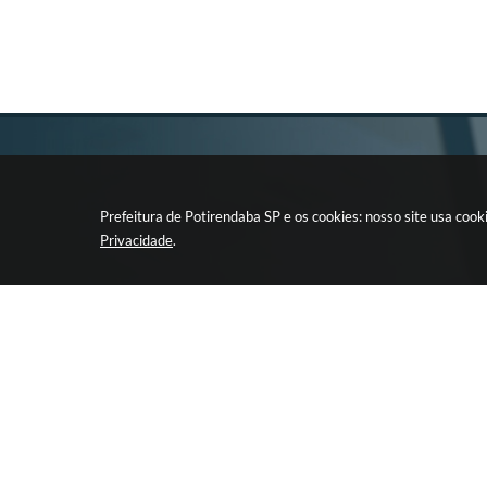
Prefeitura de Potirendaba SP e os cookies: nosso site usa co
Privacidade
.
CIDADÃO
EMPRESA
LEIS E ATOS DA
Retirada de 
ADMINISTRAÇÃO
Licitação