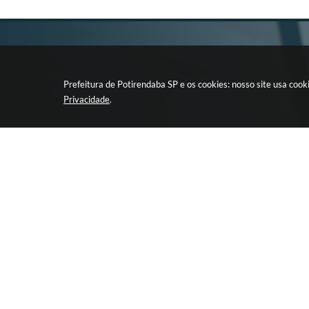
Prefeitura de Potirendaba SP e os cookies: nosso site usa co
Privacidade
.
CIDADÃO
EMPRESA
LEIS E ATOS DA
Retirada de 
ADMINISTRAÇÃO
Licitação
TERCEIRO SETOR
Programa pa
Eletrônica
Transmissão ao vivo de