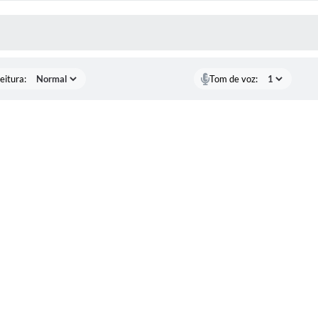
 MÍDIAS
eitura:
Tom de voz: