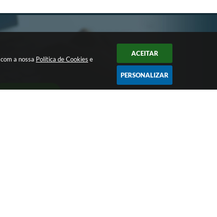
ACEITAR
a com a nossa
Política de Cookies
e
PERSONALIZAR
CADASTRAR
Largo Bom Jesus, Nº 990 - CEP: 15105-046
pmpotirendaba@potirendaba.sp.gov.br