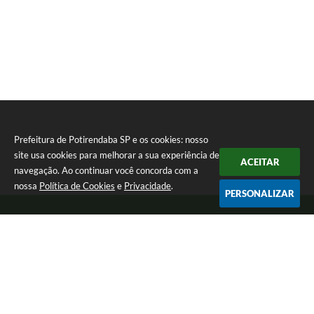
Prefeitura de Potirendaba SP e os cookies: nosso
site usa cookies para melhorar a sua experiência de
ACEITAR
navegação. Ao continuar você concorda com a
nossa
Política de Cookies
e
Privacidade
.
PERSONALIZAR
Telefone: (17) 3827-9200
Endereço: Largo Bom Jesus, Nº 990 | CEP: 15105-046
Segunda-feira a Sexta-feira das 8:00 as 17:00.
CNPJ: 45.094.901/0001-28
Prefeitura de Potirendaba SP
Versão do Sistema:
3.5.3 - 19/06/2026