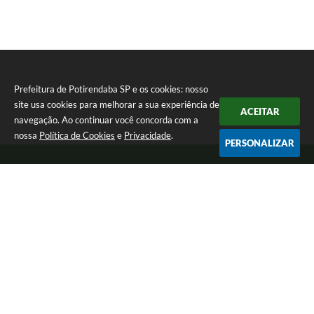
Prefeitura de Potirendaba SP e os cookies: nosso
site usa cookies para melhorar a sua experiência de
ACEITAR
navegação. Ao continuar você concorda com a
nossa
Política de Cookies
e
Privacidade
.
PERSONALIZAR
Telefone: (17) 3827-9200
Endereço: Largo Bom Jesus, Nº 990 | CEP: 15105-046
Segunda-feira a Sexta-feira das 8:00 as 17:00.
CNPJ: 45.094.901/0001-28
Prefeitura de Potirendaba SP
Versão do Sistema:
3.5.3 - 19/06/2026
Portal atualizado em:
05/08/2026 15:03
Dados Abertos