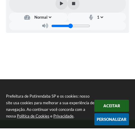
ta
Saúde
Políticas
Tecnológicas
e
Patrícia
e
ari
Silva
Inovações
ti
Caires
Alessandra
Gomes
Prefeitura de Potirendaba SP e os cookies: nosso
site usa cookies para melhorar a sua experiência de
ACEITAR
navegação. Ao continuar você concorda com a
nossa
Política de Cookies
e
Privacidade
.
PERSONALIZAR
Telefone: (17) 3827-9200