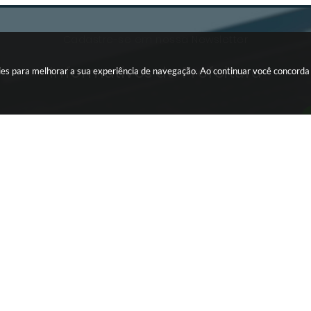
Cadastre-se em nossa Newsletter
Informativos da Prefeitura
okies para melhorar a sua experiência de navegação. Ao continuar você concord
INTRANET
Editais da
Portal da Transparência
TERCEIRO SETOR
ra Proposta
Webmail
ansparência
Conta de Água