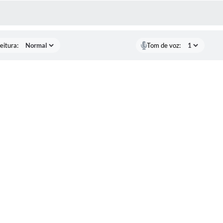
 MÍDIAS
eitura:
Tom de voz: