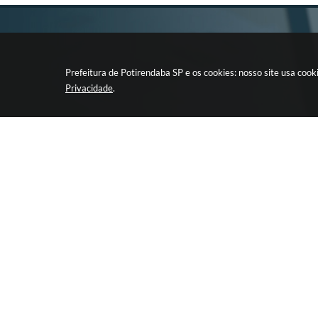
Prefeitura de Potirendaba SP e os cookies: nosso site usa co
Privacidade
.
CIDADÃO
EMPRESA
LEIS E ATOS DA
Retirada de 
ADMINISTRAÇÃO
Licitação
TERCEIRO SETOR
Programa pa
Eletrônica
Transmissão ao vivo de
Licitações
Portal da Tr