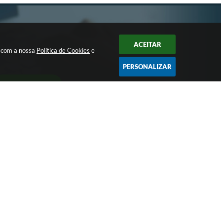
ACEITAR
a com a nossa
Política de Cookies
e
PERSONALIZAR
CADASTRAR
Largo Bom Jesus, Nº 990 - CEP: 15105-046
pmpotirendaba@potirendaba.sp.gov.br
(17) 3827-9200