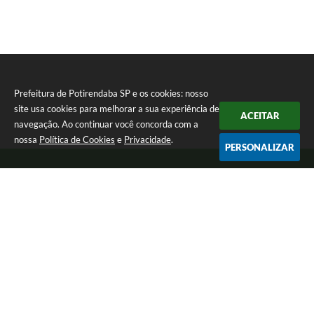
Prefeitura de Potirendaba SP e os cookies: nosso
site usa cookies para melhorar a sua experiência de
ACEITAR
navegação. Ao continuar você concorda com a
nossa
Política de Cookies
e
Privacidade
.
PERSONALIZAR
Telefone: (17) 3827-9200
Endereço: Largo Bom Jesus, Nº 990 | CEP: 15105-046
Segunda-feira a Sexta-feira das 8:00 as 17:00.
CNPJ: 45.094.901/0001-28
Prefeitura de Potirendaba SP
Versão do Sistema:
3.5.3 - 19/06/2026
Portal atualizado em:
05/08/2026 15:03
Dados Abertos