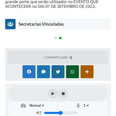
grande porte que serão utilizados no EVENTO QUE
ACONTECERÁ no DIA 07 DE SETEMBRO DE 2023.
Secretarias Vinculadas
COMPARTILHAR
ta
Cultura,
Eventos
e
e
ari
Turismo
ti
Evandro
Zafalon