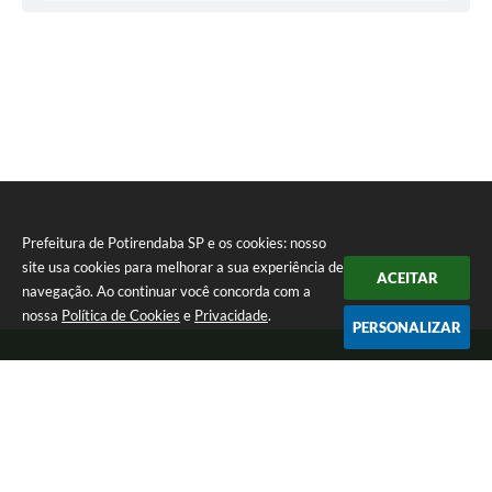
Prefeitura de Potirendaba SP e os cookies: nosso
site usa cookies para melhorar a sua experiência de
ACEITAR
navegação. Ao continuar você concorda com a
nossa
Política de Cookies
e
Privacidade
.
PERSONALIZAR
Telefone: (17) 3827-9200
Endereço: Largo Bom Jesus, Nº 990 | CEP: 15105-046
Segunda-feira a Sexta-feira das 8:00 as 17:00.
CNPJ: 45.094.901/0001-28
Prefeitura de Potirendaba SP