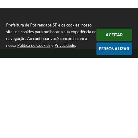
Prefeitura de Potirendaba SP e os cookies: nosso
site usa cookies para melhorar a sua experiência de
ACEITAR
navegação. Ao continuar você concorda com a
nossa
Política de Cookies
e
Privacidade
.
PERSONALIZAR
Telefone: (17) 3827-9200
Endereço: Largo Bom Jesus, Nº 990 | CEP: 15105-046
Segunda-feira a Sexta-feira das 8:00 as 17:00.
CNPJ: 45.094.901/0001-28
Prefeitura de Potirendaba SP
Versão do Sistema:
3.5.3 - 19/06/2026
Portal atualizado em:
05/08/2026 15:03
Dados Abertos
Copyright Instar - 2006-2026. Todos os direitos reservados -
Instar Tecnologia