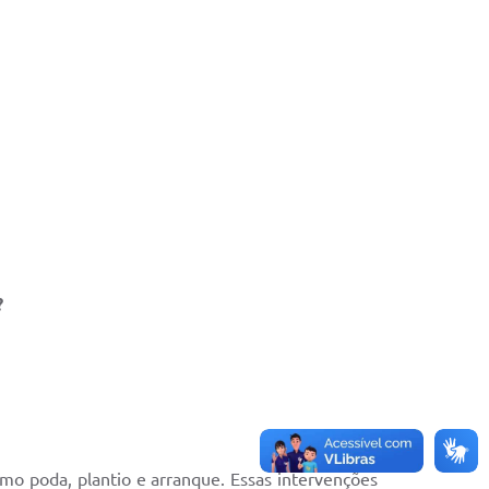
?
omo poda, plantio e arranque. Essas intervenções