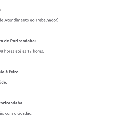
:
de Atendimento ao Trabalhador).
ra de Potirendaba:
08 horas até as 17 horas.
le é feito
úde.
 Potirendaba
ão com o cidadão.