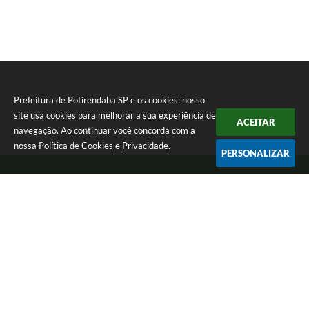
Prefeitura de Potirendaba SP e os cookies: nosso
site usa cookies para melhorar a sua experiência de
ACEITAR
navegação. Ao continuar você concorda com a
nossa
Política de Cookies
e
Privacidade
.
PERSONALIZAR
Telefone: (17) 3827-9200
Endereço: Largo Bom Jesus, Nº 990 | CEP: 15105-046
Segunda-feira a Sexta-feira das 8:00 as 17:00.
CNPJ: 45.094.901/0001-28
Prefeitura de Potirendaba SP
Versão do Sistema:
3.5.3 - 19/06/2026
Portal atualizado em:
05/08/2026 15:03
Dados Abertos