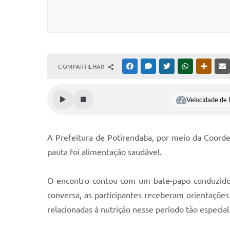
COMPARTILHAR
FACEBOOK
MESSENGER
TWITTER
WHATSAPP
OUTRAS
Velocidade de l
A Prefeitura de Potirendaba, por meio da Coorden
pauta foi alimentação saudável.
O encontro contou com um bate-papo conduzido p
conversa, as participantes receberam orientações
relacionadas à nutrição nesse período tão especial