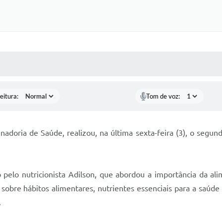
 MÍDIAS
RECEBA NOTÍCIAS
eitura:
Tom de voz:
adoria de Saúde, realizou, na última sexta-feira (3), o segu
elo nutricionista Adilson, que abordou a importância da ali
 sobre hábitos alimentares, nutrientes essenciais para a saú
.