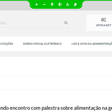
INTRANET
ICITAÇÕES
DIÁRIO OFICIAL ELETRÔNICO
LEIS E ATOS DA ADMINISTRAÇ
F
o
t
o
s
E
q
undo encontro com palestra sobre alimentação na g
u