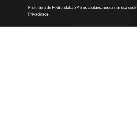
Prefeitura de Potirendaba SP e os cookies: nosso site usa co
Privacidade
.
CIDADÃO
EMPRESA
LEIS E ATOS DA
Retirada de 
ADMINISTRAÇÃO
Licitação
TERCEIRO SETOR
Programa pa
Eletrônica
Transmissão ao vivo de
Licitações
Portal da Tr
Portal da Transparência
Nota Fiscal 
SIC
Telefones Út