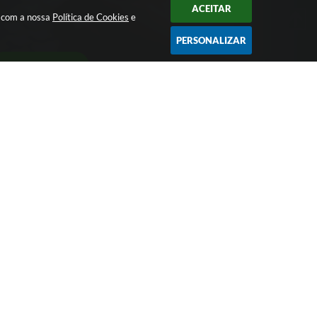
ACEITAR
a com a nossa
Política de Cookies
e
PERSONALIZAR
CADASTRAR
Largo Bom Jesus, Nº 990 - CEP: 15105-046
pmpotirendaba@potirendaba.sp.gov.br
(17) 3827-9200
Segunda-feira a Sexta-feira das 8:00 as 17:00.