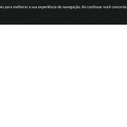
Informativos da Prefeitura
okies para melhorar a sua experiência de navegação. Ao continuar você concord
INTRANET
Editais da
Portal da Transparência
TERCEIRO SETOR
ra Proposta
Webmail
ansparência
Conta de Água
Eletrônica
Holerite - Acesso Interno
eis
Holerite - Acesso Externo