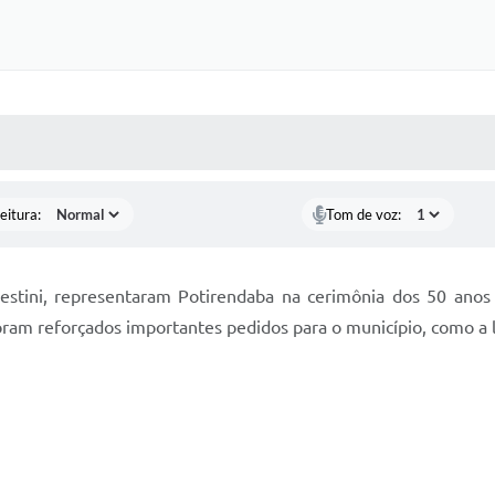
 MÍDIAS
RECEBA NOTÍCIAS
eitura:
Tom de voz:
estini, representaram Potirendaba na cerimônia dos 50 anos d
foram reforçados importantes pedidos para o município, como a 