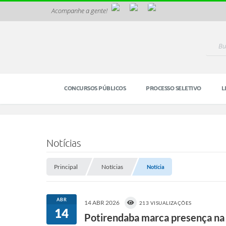
Acompanhe a gente!
CONCURSOS PÚBLICOS
PROCESSO SELETIVO
L
Notícias
Principal
Notícias
Notícia
ABR
14 ABR 2026
213 VISUALIZAÇÕES
14
Potirendaba marca presença na 