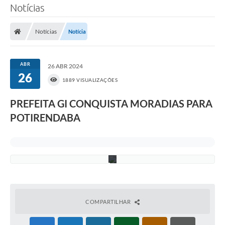
Notícias
r
e
i
t
Notícias
Notícia
o
s
d
e
ABR
26 ABR 2024
a
26
u
1889 VISUALIZAÇÕES
t
o
PREFEITA GI CONQUISTA MORADIAS PARA
r
:
POTIRENDABA
A
2
i
m
g
COMPARTILHAR