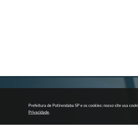
Prefeitura de Potirendaba SP e os cookies: nosso site usa co
Privacidade
.