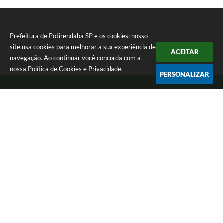
Prefeitura de Potirendaba SP e os cookies: nosso
site usa cookies para melhorar a sua experiência de
ACEITAR
navegação. Ao continuar você concorda com a
nossa
Política de Cookies
e
Privacidade
.
PERSONALIZAR
Telefone: (17) 3827-9200
Endereço: Largo Bom Jesus, Nº 990 | CEP: 15105-046
Segunda-feira a Sexta-feira das 8:00 as 17:00.
CNPJ: 45.094.901/0001-28
Prefeitura de Potirendaba SP
Versão do Sistema:
3.5.3 - 19/06/2026
Portal atualizado em:
05/08/2026 15:03
Dados Abertos
Copyright Instar - 2006-2026. Todos os direitos reservados -
Instar Tecnologia