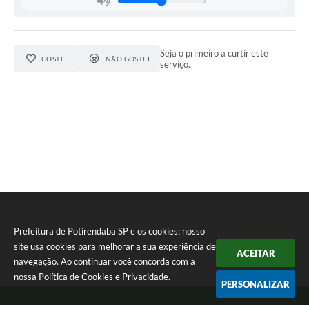
Seja o primeiro a curtir este
GOSTEI
NÃO GOSTEI
serviço.
Prefeitura de Potirendaba SP e os cookies: nosso
site usa cookies para melhorar a sua experiência de
ACEITAR
navegação. Ao continuar você concorda com a
nossa
Política de Cookies
e
Privacidade
.
PERSONALIZAR