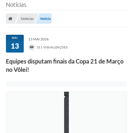
Notícias
Notícias
Notícia
MAI
13 MAI 2026
13
311 VISUALIZAÇÕES
Equipes disputam finais da Copa 21 de Março
F
no Vôlei!
o
t
o
s
d
a
s
e
q
u
i
p
e
s