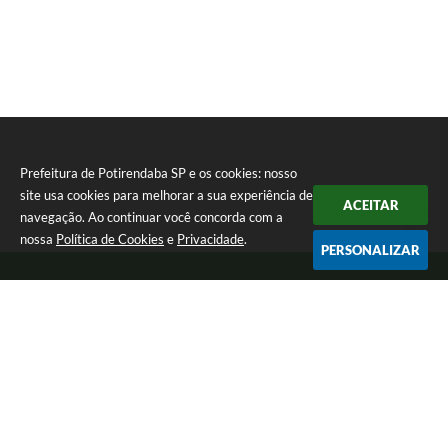
Prefeitura de Potirendaba SP e os cookies: nosso
site usa cookies para melhorar a sua experiência de
ACEITAR
navegação. Ao continuar você concorda com a
nossa
Política de Cookies
e
Privacidade
.
PERSONALIZAR
Telefone: (17) 3827-9200
Endereço: Largo Bom Jesus, Nº 990 | CEP: 15105-046
Segunda-feira a Sexta-feira das 8:00 as 17:00.
CNPJ: 45.094.901/0001-28
Prefeitura de Potirendaba SP
Versão do Sistema:
3.5.3 - 19/06/2026
Portal atualizado em:
05/08/2026 15:03
Dados Abertos