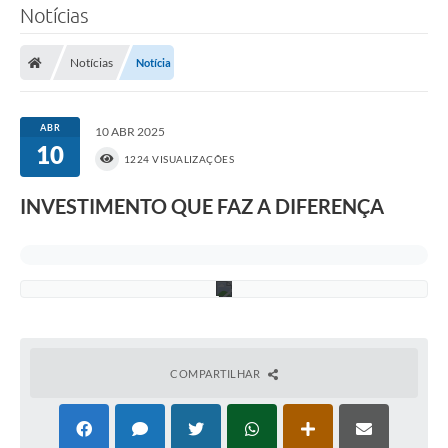
-
Notícias
I
m
a
Notícias
Notícia
g
e
m
D
ABR
i
10 ABR 2025
v
10
1224 VISUALIZAÇÕES
u
l
g
INVESTIMENTO QUE FAZ A DIFERENÇA
a
ç
ã
o
.
COMPARTILHAR