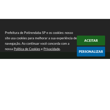
Prefeitura de Potirendaba SP e os cookies: nosso
site usa cookies para melhorar a sua experiência de
ACEITAR
navegação. Ao continuar você concorda com a
nossa
Política de Cookies
e
Privacidade
.
PERSONALIZAR
Telefone: (17) 3827-9200
Endereço: Largo Bom Jesus, Nº 990 | CEP: 15105-046
Segunda-feira a Sexta-feira das 8:00 as 17:00.
CNPJ: 45.094.901/0001-28
Prefeitura de Potirendaba SP
Versão do Sistema:
3.5.3 - 19/06/2026
Portal atualizado em:
05/08/2026 15:03
Dados Abertos