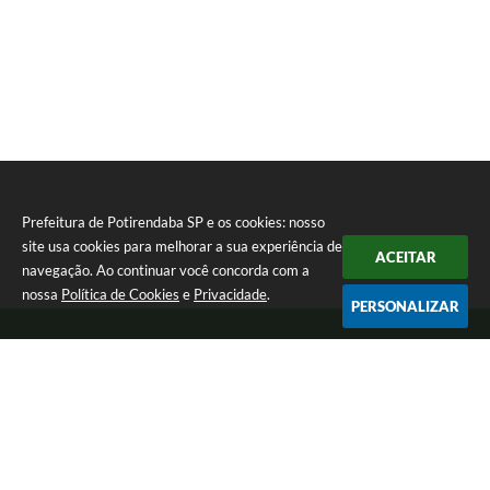
Prefeitura de Potirendaba SP e os cookies: nosso
site usa cookies para melhorar a sua experiência de
ACEITAR
navegação. Ao continuar você concorda com a
nossa
Política de Cookies
e
Privacidade
.
PERSONALIZAR
Telefone: (17) 3827-9200
Endereço: Largo Bom Jesus, Nº 990 | CEP: 15105-046
Segunda-feira a Sexta-feira das 8:00 as 17:00.
CNPJ: 45.094.901/0001-28
Prefeitura de Potirendaba SP
Versão do Sistema:
3.5.3 - 19/06/2026