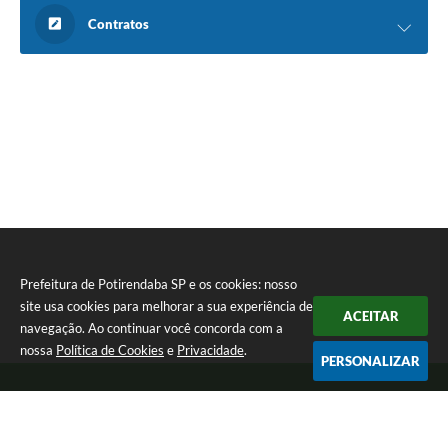
Contratos
Prefeitura de Potirendaba SP e os cookies: nosso
site usa cookies para melhorar a sua experiência de
ACEITAR
navegação. Ao continuar você concorda com a
nossa
Política de Cookies
e
Privacidade
.
PERSONALIZAR
Telefone: (17) 3827-9200
Endereço: Largo Bom Jesus, Nº 990 | CEP: 15105-046
Segunda-feira a Sexta-feira das 8:00 as 17:00.
CNPJ: 45.094.901/0001-28