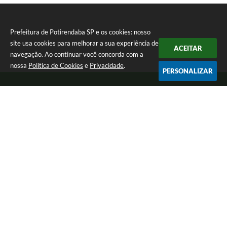
Prefeitura de Potirendaba SP e os cookies: nosso
site usa cookies para melhorar a sua experiência de
ACEITAR
navegação. Ao continuar você concorda com a
nossa
Política de Cookies
e
Privacidade
.
PERSONALIZAR
Telefone: (17) 3827-9200
Endereço: Largo Bom Jesus, Nº 990 | CEP: 15105-046
Segunda-feira a Sexta-feira das 8:00 as 17:00.
CNPJ: 45.094.901/0001-28
Prefeitura de Potirendaba SP
Versão do Sistema:
3.5.3 - 19/06/2026
Portal atualizado em:
05/08/2026 15:03
Dados Abertos
Copyright Instar - 2006-2026. Todos os direitos reservados -
Instar Tecnologia