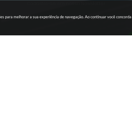
Cadastre-se em nossa Newsletter
Informativos da Prefeitura
okies para melhorar a sua experiência de navegação. Ao continuar você concord
INTRANET
Editais da
Portal da Transparência
TERCEIRO SETOR
ra Proposta
Webmail
ansparência
Conta de Água
Eletrônica
Holerite - Acesso Interno