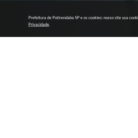
Prefeitura de Potirendaba SP e os cookies: nosso site usa co
Privacidade
.
CIDADÃO
EMPRESA
LEIS E ATOS DA
Retirada de 
ADMINISTRAÇÃO
Licitação
TERCEIRO SETOR
Programa pa
Eletrônica
Transmissão ao vivo de
Licitações
Portal da Tr
Portal da Transparência
Nota Fiscal 