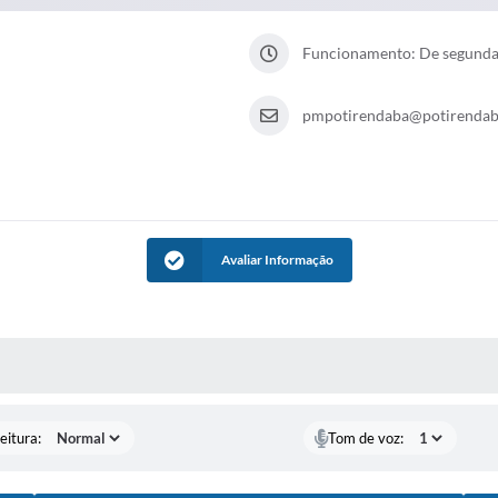
Funcionamento: De segunda a
pmpotirendaba@potirendaba
Avaliar Informação
 MÍDIAS
eitura:
Tom de voz: