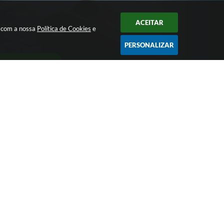
ACEITAR
a com a nossa
Política de Cookies
e
PERSONALIZAR
CADASTRAR
Largo Bom Jesus, Nº 990 - CEP: 15105-046
pmpotirendaba@potirendaba.sp.gov.br
(17) 3827-9200