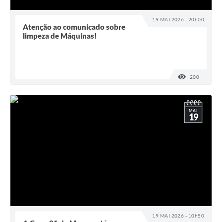
19 MAI 2026 - 20h00
Atenção ao comunicado sobre
limpeza de Máquinas!
200
VISUALI
MAI
19
19 MAI 2026 - 10h50