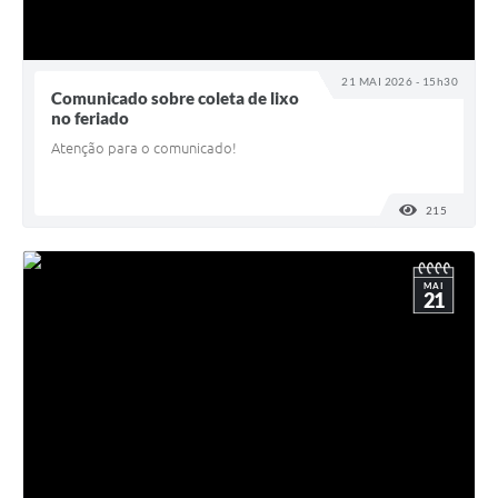
21 MAI 2026 - 15h30
Comunicado sobre coleta de lixo
no feriado
Atenção para o comunicado!
215
VISUALI
MAI
21