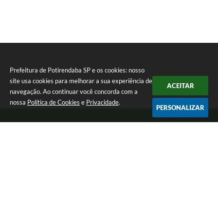
Prefeitura de Potirendaba SP e os cookies: nosso
site usa cookies para melhorar a sua experiência de
ACEITAR
navegação. Ao continuar você concorda com a
nossa
Política de Cookies
e
Privacidade
.
PERSONALIZAR
Telefone: (17) 3827-9200
Endereço: Largo Bom Jesus, Nº 990 | CEP: 15105-046
Segunda-feira a Sexta-feira das 8:00 as 17:00.
CNPJ: 45.094.901/0001-28
Prefeitura de Potirendaba SP
Versão do Sistema:
3.5.3 - 19/06/2026
Portal atualizado em:
05/08/2026 15:03
Dados Abertos