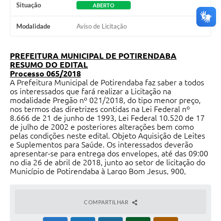
Situação
ABERTO
Modalidade
Aviso de Licitação
PREFEITURA MUNICIPAL DE POTIRENDABA
RESUMO DO EDITAL
Processo 065/2018
A Prefeitura Municipal de Potirendaba faz saber a todos
os interessados que fará realizar a Licitação na
modalidade Pregão nº 021/2018, do tipo menor preço,
nos termos das diretrizes contidas na Lei Federal nº
8.666 de 21 de junho de 1993, Lei Federal 10.520 de 17
de julho de 2002 e posteriores alterações bem como
pelas condições neste edital. Objeto Aquisição de Leites
e Suplementos para Saúde. Os interessados deverão
apresentar-se para entrega dos envelopes, até das 09:00
no dia 26 de abril de 2018, junto ao setor de licitação do
Município de Potirendaba à Largo Bom Jesus, 900,
ficando designado à mesma data e local para inicio dos
trabalhos de abertura dos envelopes.O edital na integra
poderá ser retirado junto ao setor de licitação da
COMPARTILHAR
Prefeitura, podendo apresentar-se Pen drive ou Cd-Rom,
para gravação do mesmo.