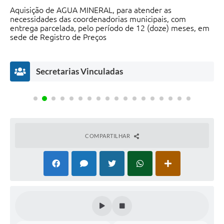
Aquisição de AGUA MINERAL, para atender as
necessidades das coordenadorias municipais, com
entrega parcelada, pelo período de 12 (doze) meses, em
sede de Registro de Preços
Secretarias Vinculadas
COMPARTILHAR
Assessoria
Assessoria
Prefeita
Vice-
de
de
Prefeito
Gislaine
ete
Gabinete
Gabinete
Montanari
Luiz