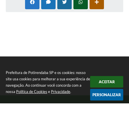
Prefeitura de Potirendaba SP e os cookies: nosso
site usa cookies para melhorar a sua experiência de
ACEITAR
navegação. Ao continuar você concorda com a
nossa
Política de Cookies
e
Privacidade
.
PERSONALIZAR
Telefone: (17) 3827-9200
Endereço: Largo Bom Jesus, Nº 990 | CEP: 15105-046
Segunda-feira a Sexta-feira das 8:00 as 17:00.
CNPJ: 45.094.901/0001-28
Prefeitura de Potirendaba SP