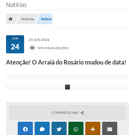
Notícias
Notícias
Notícia
A
JUN
r
24 JUN 2026
t
24
109 VISUALIZAÇÕES
e
A
g
Atenção! O Arraiá do Rosário mudou de data!
ê
n
c
i
a
COMPARTILHAR