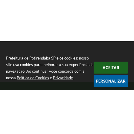
Prefeitura de Potirendaba SP e os cookies: nosso
site usa cookies para melhorar a sua experiência de
ACEITAR
navegação. Ao continuar você concorda com a
nossa
Política de Cookies
e
Privacidade
.
PERSONALIZAR
Telefone: (17) 3827-9200
Endereço: Largo Bom Jesus, Nº 990 | CEP: 15105-046
Segunda-feira a Sexta-feira das 8:00 as 17:00.
CNPJ: 45.094.901/0001-28
Prefeitura de Potirendaba SP
Versão do Sistema:
3.5.3 - 19/06/2026