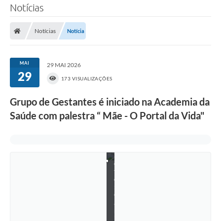
o
Notícias
d
o
G
Notícias
Notícia
r
u
p
o
MAI
29 MAI 2026
d
29
e
173 VISUALIZAÇÕES
G
e
Grupo de Gestantes é iniciado na Academia da
s
t
Saúde com palestra “ Mãe - O Portal da Vida"
a
n
t
e
-
F
o
t
o
:
C
a
r
i