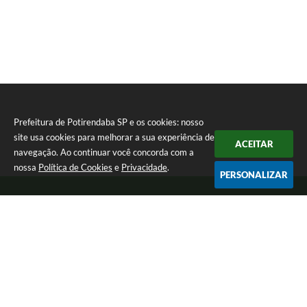
Prefeitura de Potirendaba SP e os cookies: nosso
site usa cookies para melhorar a sua experiência de
ACEITAR
navegação. Ao continuar você concorda com a
nossa
Política de Cookies
e
Privacidade
.
PERSONALIZAR
Telefone: (17) 3827-9200
Endereço: Largo Bom Jesus, Nº 990 | CEP: 15105-046
Segunda-feira a Sexta-feira das 8:00 as 17:00.
CNPJ: 45.094.901/0001-28
Prefeitura de Potirendaba SP
Versão do Sistema:
3.5.3 - 19/06/2026
Portal atualizado em:
05/08/2026 15:03
Dados Abertos