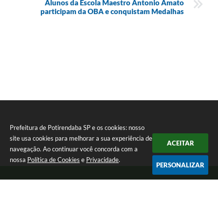
Alunos da Escola Maestro Antonio Amato
participam da OBA e conquistam Medalhas
Prefeitura de Potirendaba SP e os cookies: nosso
site usa cookies para melhorar a sua experiência de
ACEITAR
navegação. Ao continuar você concorda com a
nossa
Política de Cookies
e
Privacidade
.
PERSONALIZAR
Telefone: (17) 3827-9200
Endereço: Largo Bom Jesus, Nº 990 | CEP: 15105-046
Segunda-feira a Sexta-feira das 8:00 as 17:00.
CNPJ: 45.094.901/0001-28
Prefeitura de Potirendaba SP