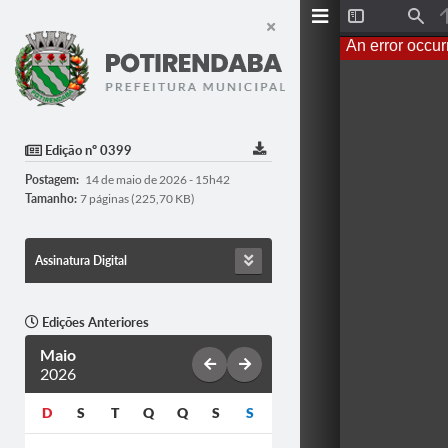
Toggle
Find
Sidebar
An error occur
Edição nº 0399
Postagem:
14 de maio de 2026 - 15h42
Tamanho:
7 páginas (225,70 KB)
Assinatura Digital
Edições Anteriores
Maio
2026
D
S
T
Q
Q
S
S