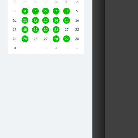
26
27
28
29
30
1
2
3
4
5
6
7
8
9
10
11
12
13
14
15
16
17
18
19
20
21
22
23
24
25
26
27
28
29
30
31
1
2
3
4
5
6