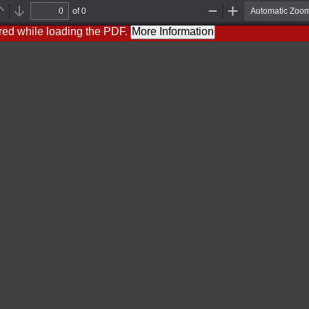
of 0
Previous
Next
Zoom
Zoom
Out
In
red while loading the PDF.
More Information