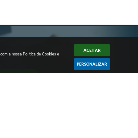
ACEITAR
a com a nossa
Política de Cookies
e
PERSONALIZAR
CADASTRAR
Largo Bom Jesus, Nº 990 - CEP: 15105-046